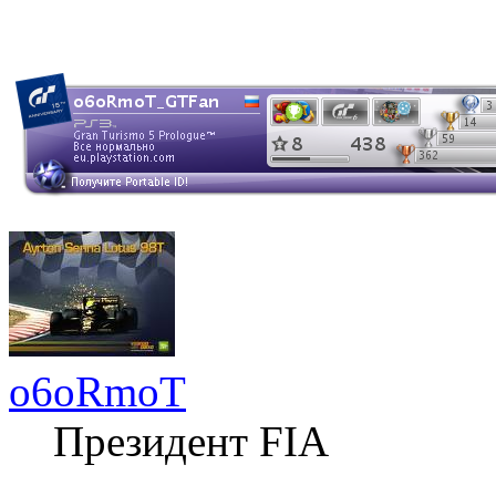
o6oRmoT
Президент FIA