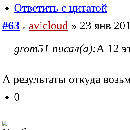
Ответить с цитатой
#63
avicloud
» 23 янв 201
grom51 писал(а):
А 12 э
А результаты откуда возь
0