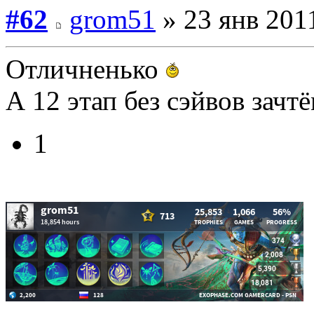
#62
grom51
» 23 янв 2011
Отличненько
А 12 этап без сэйвов зачт
1