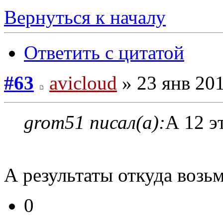
Вернуться к началу
Ответить с цитатой
#63
avicloud
» 23 янв 201
grom51 писал(а):
А 12 э
А результаты откуда возь
0