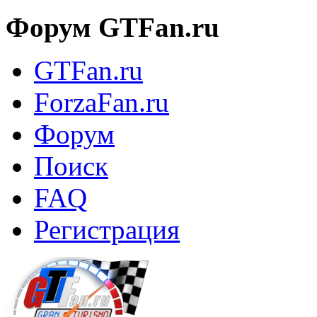
Форум GTFan.ru
GTFan.ru
ForzaFan.ru
Форум
Поиск
FAQ
Регистрация