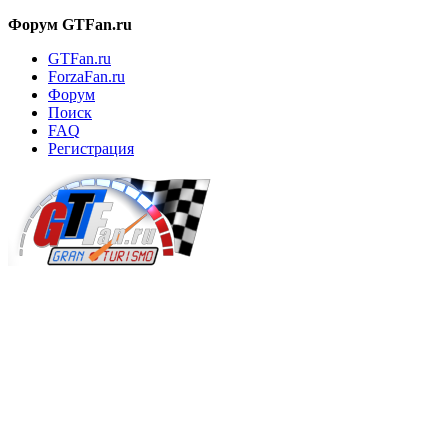
Форум GTFan.ru
GTFan.ru
ForzaFan.ru
Форум
Поиск
FAQ
Регистрация
Вход