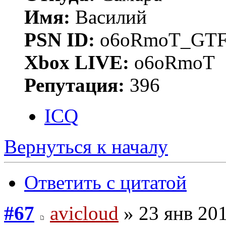
Имя:
Василий
PSN ID:
o6oRmoT_GTF
Xbox LIVE:
o6oRmoT
Репутация:
396
ICQ
Вернуться к началу
Ответить с цитатой
#67
avicloud
» 23 янв 201