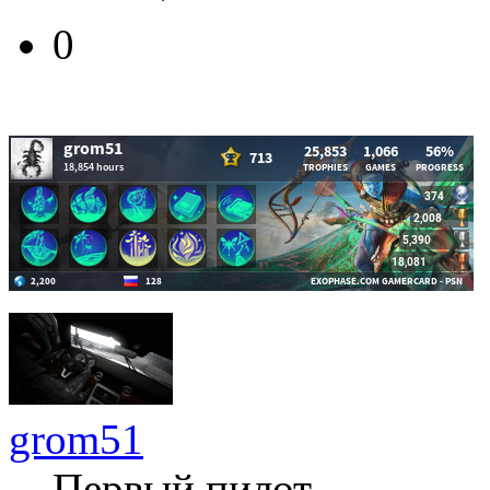
0
grom51
Первый пилот