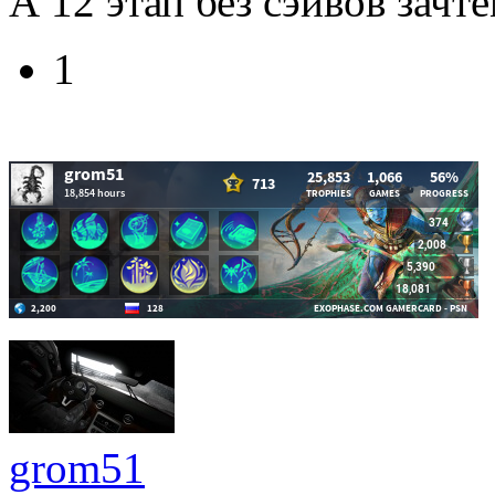
А 12 этап без сэйвов зачт
1
grom51