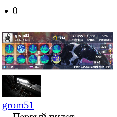
0
grom51
Первый пилот