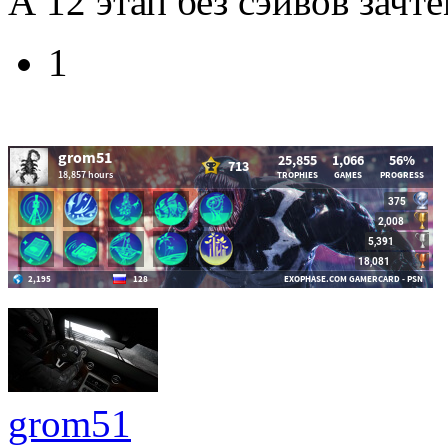
А 12 этап без сэйвов зачт
1
grom51