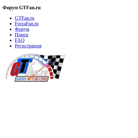
Форум GTFan.ru
GTFan.ru
ForzaFan.ru
Форум
Поиск
FAQ
Регистрация
Вход