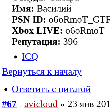
Имя:
Василий
PSN ID:
o6oRmoT_GTF
Xbox LIVE:
o6oRmoT
Репутация:
396
ICQ
Вернуться к началу
Ответить с цитатой
#67
avicloud
» 23 янв 201