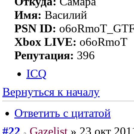
Откуда:
Самара
Имя:
Василий
PSN ID:
o6oRmoT_GTF
Xbox LIVE:
o6oRmoT
Репутация:
396
ICQ
Вернуться к началу
Ответить с цитатой
#22
Gazelist
» 23 окт 201