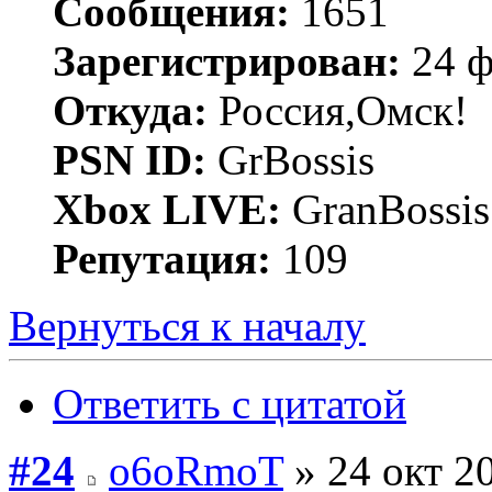
Сообщения:
1651
Зарегистрирован:
24 ф
Откуда:
Россия,Омск!
PSN ID:
GrBossis
Xbox LIVE:
GranBossis
Репутация:
109
Вернуться к началу
Ответить с цитатой
#24
o6oRmoT
» 24 окт 20