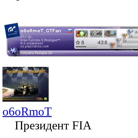
o6oRmoT
Президент FIA