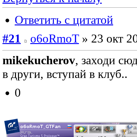
Ответить с цитатой
#21
o6oRmoT
» 23 окт 20
mikekucherov
, заходи сю
в други, вступай в клуб..
0