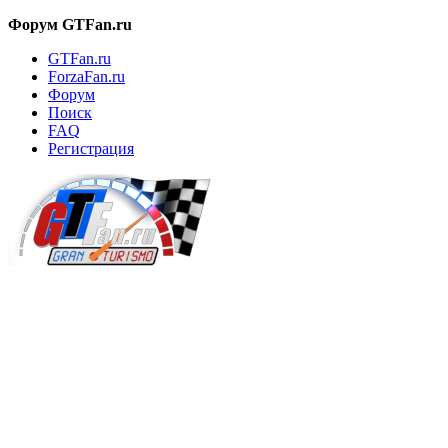
Форум GTFan.ru
GTFan.ru
ForzaFan.ru
Форум
Поиск
FAQ
Регистрация
Вход