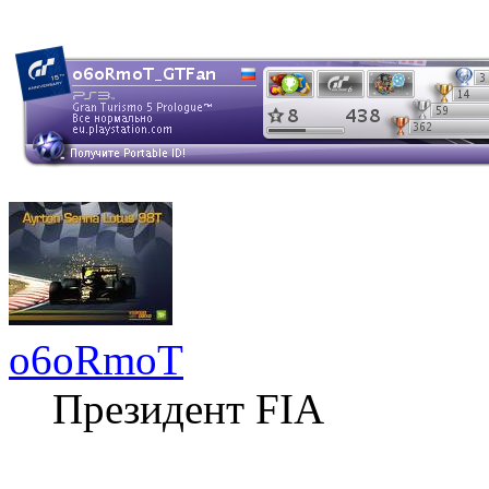
o6oRmoT
Президент FIA