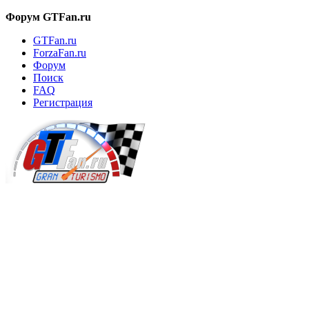
Форум GTFan.ru
GTFan.ru
ForzaFan.ru
Форум
Поиск
FAQ
Регистрация
Вход