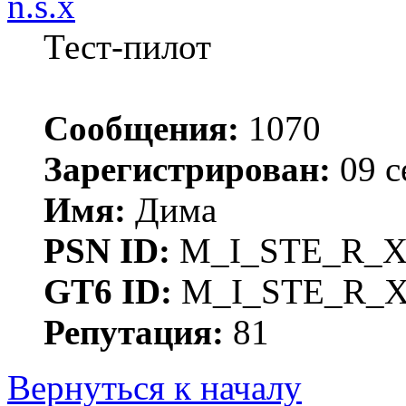
n.s.x
Тест-пилот
Сообщения:
1070
Зарегистрирован:
09 с
Имя:
Дима
PSN ID:
M_I_STE_R_
GT6 ID:
M_I_STE_R_
Репутация:
81
Вернуться к началу