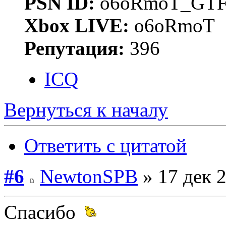
PSN ID:
o6oRmoT_GTF
Xbox LIVE:
o6oRmoT
Репутация:
396
ICQ
Вернуться к началу
Ответить с цитатой
#6
NewtonSPB
» 17 дек 2
Спасибо