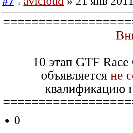
#7
avicloud
» 21 янв 2011
==================
Вн
10 этап GTF Race
объявляется
не 
квалификацию н
==================
0