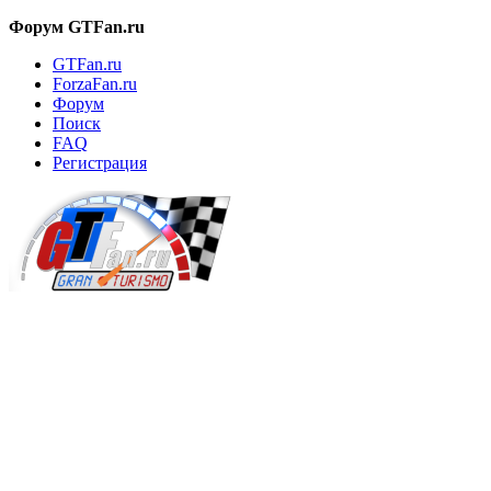
Форум GTFan.ru
GTFan.ru
ForzaFan.ru
Форум
Поиск
FAQ
Регистрация
Вход