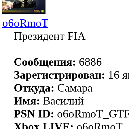
o6oRmoT
Президент FIA
Сообщения:
6886
Зарегистрирован:
16 я
Откуда:
Самара
Имя:
Василий
PSN ID:
o6oRmoT_GTF
Xbox LIVE:
o6oRmoT