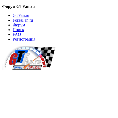
Форум GTFan.ru
GTFan.ru
ForzaFan.ru
Форум
Поиск
FAQ
Регистрация
Вход