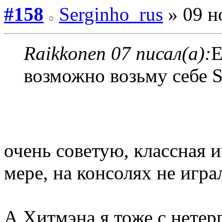
#158
Serginho_rus
» 09 н
Raikkonen 07 писал(а):
Е
возможно возьму себе S
очень советую, классная и
мере, на консолях не игра
А Хитмэна я тоже с нетер