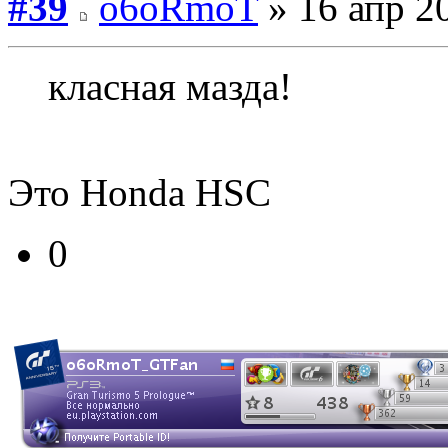
#39
o6oRmoT
» 16 апр 2
класная мазда!
Это Honda HSC
0