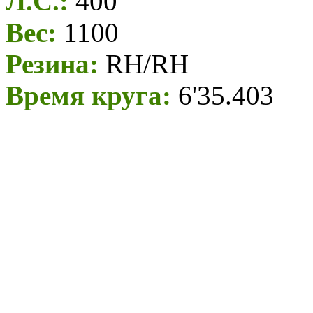
Л.С.:
400
Вес:
1100
Резина:
RH/RH
Время круга:
6'35.403