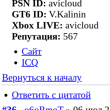
PSN ID:
avicloud
GT6 ID:
V.Kalinin
Xbox LIVE:
avicloud
Репутация:
567
Сайт
ICQ
Вернуться к началу
Ответить с цитатой
#36
o6oRmoT
» 06 июл 2