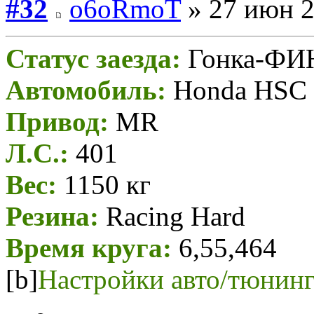
#32
o6oRmoT
» 27 июн 2
Статус заезда:
Гонка-Ф
Автомобиль:
Honda HSC 
Привод:
MR
Л.С.:
401
Вес:
1150 кг
Резина:
Racing Hard
Время круга:
6,55,464
[b]
Настройки авто/тюнинг