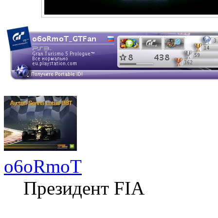
o6oRmoT
Президент FIA