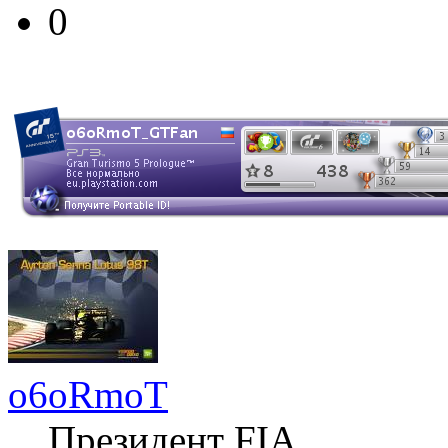
0
o6oRmoT
Президент FIA