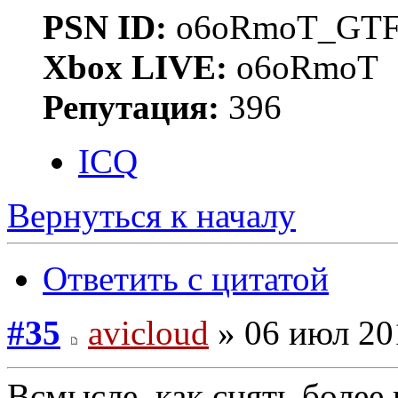
PSN ID:
o6oRmoT_GTF
Xbox LIVE:
o6oRmoT
Репутация:
396
ICQ
Вернуться к началу
Ответить с цитатой
#35
avicloud
» 06 июл 20
Всмысле, как снять более