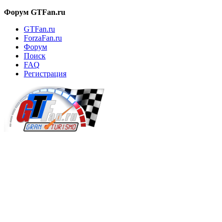
Форум GTFan.ru
GTFan.ru
ForzaFan.ru
Форум
Поиск
FAQ
Регистрация
Вход