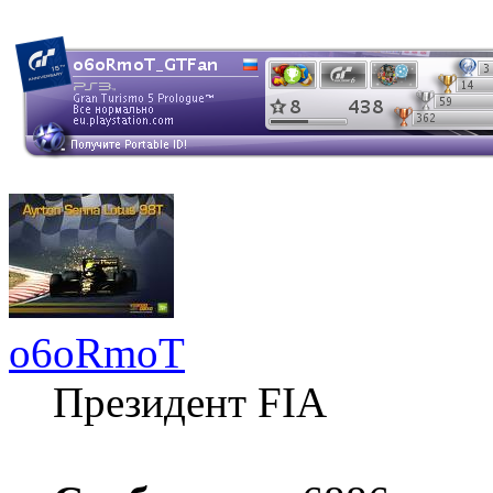
o6oRmoT
Президент FIA