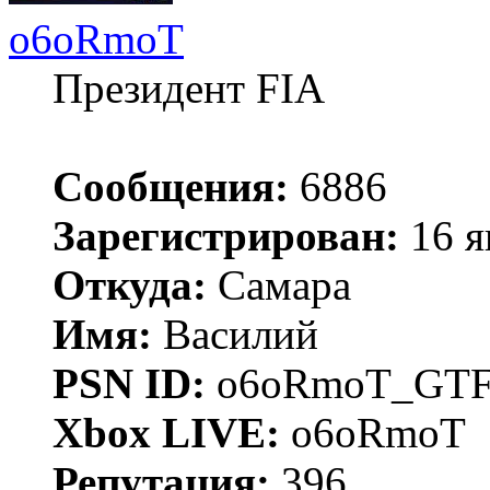
o6oRmoT
Президент FIA
Сообщения:
6886
Зарегистрирован:
16 я
Откуда:
Самара
Имя:
Василий
PSN ID:
o6oRmoT_GTF
Xbox LIVE:
o6oRmoT
Репутация:
396