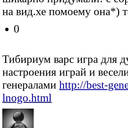
на вид.хе помоему она*) 
0
Тибириум варс игра для д
настроения играй и весел
генералами
http://best-ge
lnogo.html