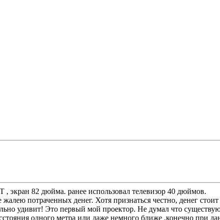
T , экран 82 дюйма. ранее использовал телевизор 40 дюймов.
 жалею потраченных денег. Хотя признаться честно, денег стоит
ательно удивит! Это первый мой проектор. Не думал что существ
 расстояния одного метра или даже немного ближе ,конечно при д