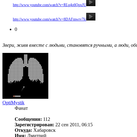
Видео:
http://www.youtube.com/watch?v=RLp4o6QpxJU
Видео:
http://www.youtube.com/watch?v=8DAFmwrv7Ic
0
Звери, живя вместе с людьми, становятся ручными, а люди, общ
OptiMystik
Фанат
Сообщения:
112
Зарегистрирован:
22 сен 2011, 06:15
Откуда:
Хабаровск
Имя:
Дмитрий