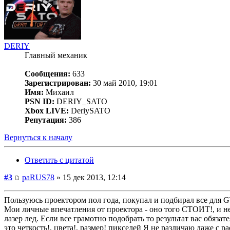
DERIY
Главный механик
Сообщения:
633
Зарегистрирован:
30 май 2010, 19:01
Имя:
Михаил
PSN ID:
DERIY_SATO
Xbox LIVE:
DeriySATO
Репутация:
386
Вернуться к началу
Ответить с цитатой
#3
paRUS78
» 15 дек 2013, 12:14
Пользуюсь проектором пол года, покупал и подбирал все для G
Мои личные впечатления от проектора - оно того СТОИТ!, и не
лазер лед. Если все грамотно подобрать то результат вас обяз
это четкость!, цвета!, размер! пикселей Я не различаю даже с