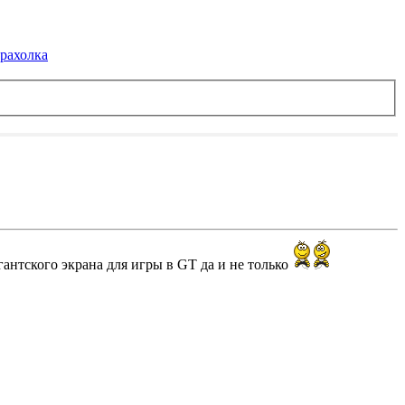
рахолка
гантского экрана для игры в GT да и не только