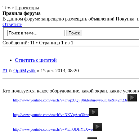
Тема:
Проекторы
Правила форума
В данном форуме запрещено размещать объявления! Покупка, 
Ответить
Сообщений: 11 • Страница
1
из
1
Ответить с цитатой
#1
OptiMystik
» 15 дек 2013, 08:20
Кто пользуется, какое оборудование, какой экран, какие услов
Видео:
http://www.youtube.com/watch?v=lhvqxOQj_j0&feature=youtu.be&t=2m23s
Видео:
http://www.youtube.com/watch?v=NKVqAco30aw
Видео:
http://www.youtube.com/watch?v=VEmODHY3Xwo