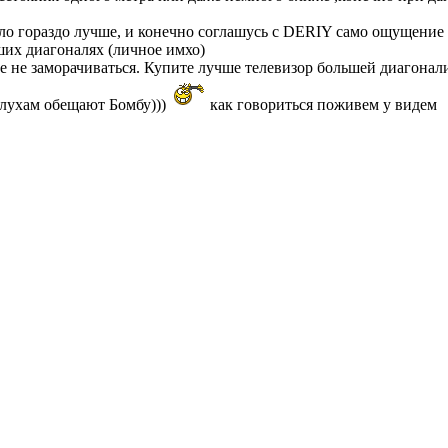
ло гораздо лучше, и конечно соглашусь с DERIY само ощущение с
ших диагоналях (личное имхо)
е не заморачиваться. Купите лучше телевизор большей диагонали.
слухам обещают Бомбу)))
как говориться поживем у видем