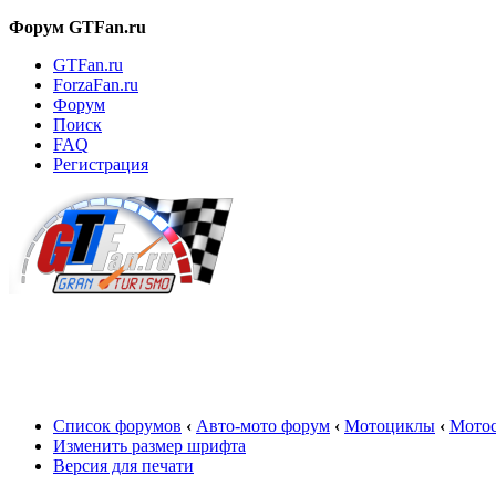
Форум GTFan.ru
GTFan.ru
ForzaFan.ru
Форум
Поиск
FAQ
Регистрация
Вход
Список форумов
‹
Авто-мото форум
‹
Мотоциклы
‹
Мото
Изменить размер шрифта
Версия для печати