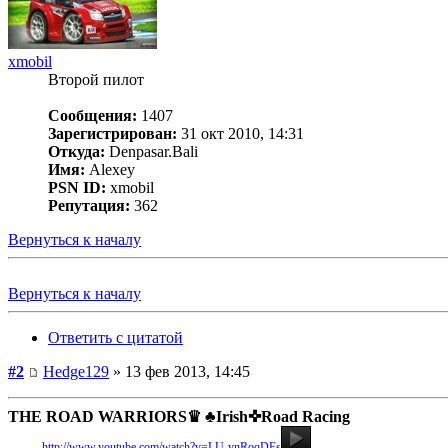
xmobil
Второй пилот
Сообщения:
1407
Зарегистрирован:
31 окт 2010, 14:31
Откуда:
Denpasar.Bali
Имя:
Alexey
PSN ID:
xmobil
Репутация:
362
Вернуться к началу
Вернуться к началу
Ответить с цитатой
#2
Hedge129
» 13 фев 2013, 14:45
THE ROAD WARRIORS♛ ♣Irish✜Road Racing
Видео:
http://www.youtube.com/watch?v=LU-ynRoqDEs