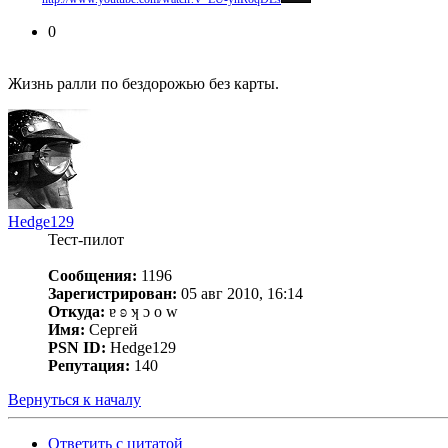
0
Жизнь ралли по бездорожью без карты.
Hedge129
Тест-пилот
Сообщения:
1196
Зарегистрирован:
05 авг 2010, 16:14
Откуда:
ɐ ʚ ʞ ɔ о w
Имя:
Сергей
PSN ID:
Hedge129
Репутация:
140
Вернуться к началу
Ответить с цитатой