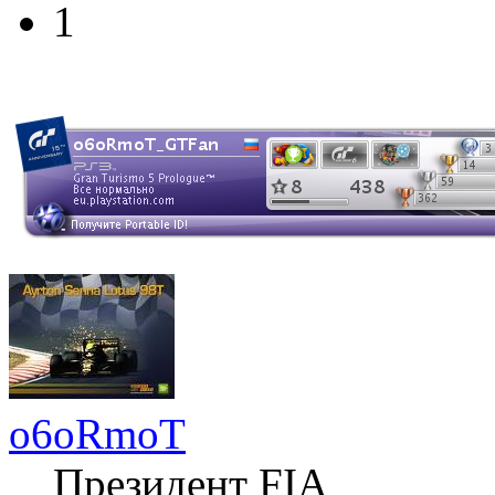
1
o6oRmoT
Президент FIA