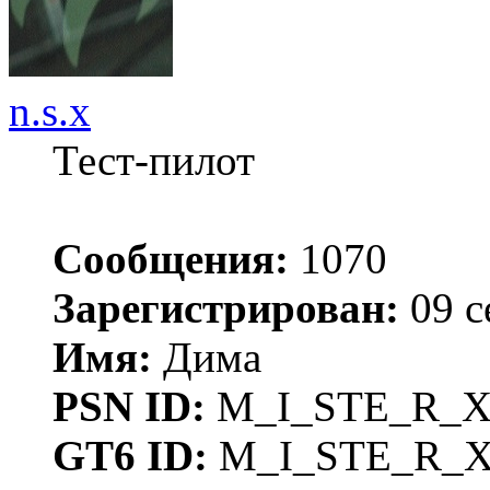
n.s.x
Тест-пилот
Сообщения:
1070
Зарегистрирован:
09 с
Имя:
Дима
PSN ID:
M_I_STE_R_
GT6 ID:
M_I_STE_R_