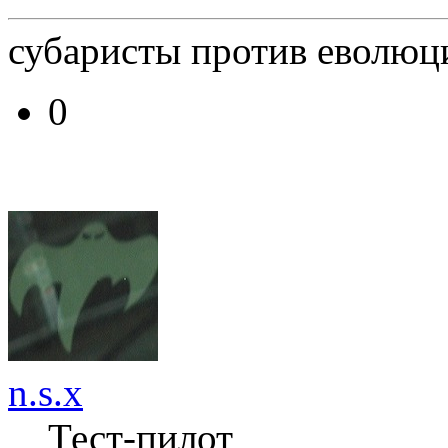
субаристы против еволюц
0
n.s.x
Тест-пилот