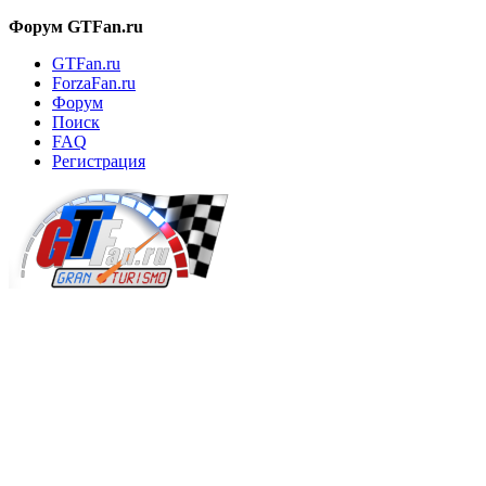
Форум GTFan.ru
GTFan.ru
ForzaFan.ru
Форум
Поиск
FAQ
Регистрация
Вход