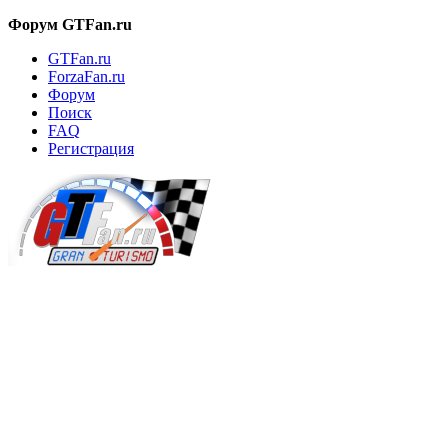
Форум GTFan.ru
GTFan.ru
ForzaFan.ru
Форум
Поиск
FAQ
Регистрация
Вход