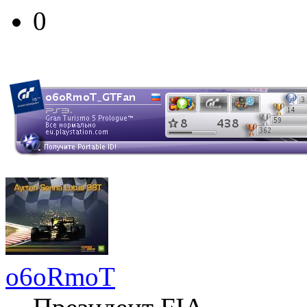
0
o6oRmoT