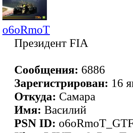
o6oRmoT
Президент FIA
Сообщения:
6886
Зарегистрирован:
16 я
Откуда:
Самара
Имя:
Василий
PSN ID:
o6oRmoT_GTF