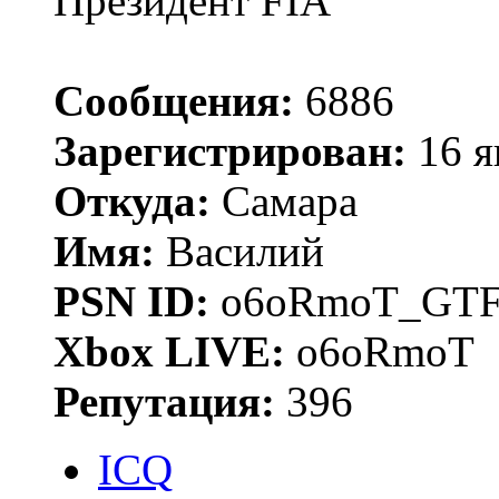
Президент FIA
Сообщения:
6886
Зарегистрирован:
16 я
Откуда:
Самара
Имя:
Василий
PSN ID:
o6oRmoT_GTF
Xbox LIVE:
o6oRmoT
Репутация:
396
ICQ