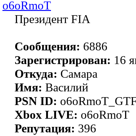
o6oRmoT
Президент FIA
Сообщения:
6886
Зарегистрирован:
16 я
Откуда:
Самара
Имя:
Василий
PSN ID:
o6oRmoT_GTF
Xbox LIVE:
o6oRmoT
Репутация:
396