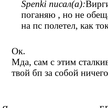
Spenki писал(а):
Вирг
поганяю , но не обеща
на пс полетел, как т
Ок.
Мда, сам с этим сталки
твой бп за собой ничего