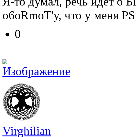
Я-то думал, речь идет о Б
o6oRmoT'у, что у меня PS
0
Virghilian