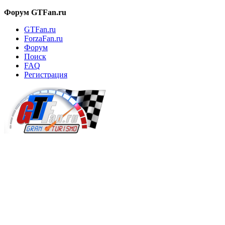
Форум GTFan.ru
GTFan.ru
ForzaFan.ru
Форум
Поиск
FAQ
Регистрация
Вход