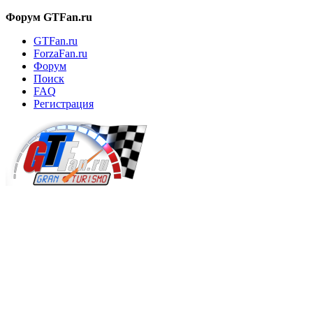
Форум GTFan.ru
GTFan.ru
ForzaFan.ru
Форум
Поиск
FAQ
Регистрация
Вход