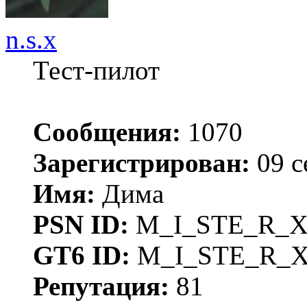
n.s.x
Тест-пилот
Сообщения:
1070
Зарегистрирован:
09 с
Имя:
Дима
PSN ID:
M_I_STE_R_
GT6 ID:
M_I_STE_R_
Репутация:
81