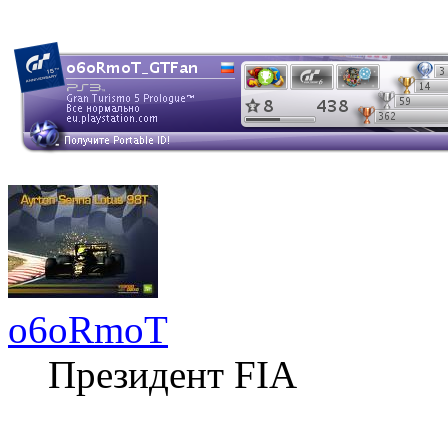
o6oRmoT
Президент FIA