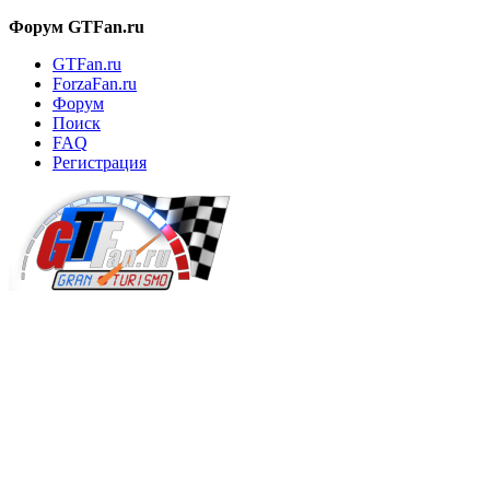
Форум GTFan.ru
GTFan.ru
ForzaFan.ru
Форум
Поиск
FAQ
Регистрация
Вход