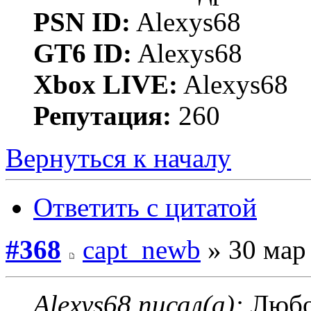
PSN ID:
Alexys68
GT6 ID:
Alexys68
Xbox LIVE:
Alexys68
Репутация:
260
Вернуться к началу
Ответить с цитатой
#368
capt_newb
» 30 мар 
Alexys68 писал(а):
Любоп