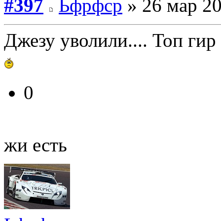
#397
Ьфрфср
» 26 мар 20
Джезу уволили.... Топ ги
0
жи есть