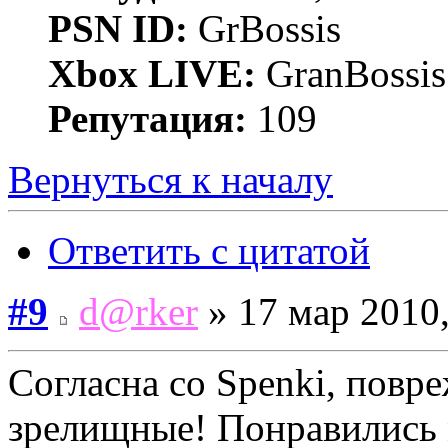
PSN ID:
GrBossis
Xbox LIVE:
GranBossis
Репутация:
109
Вернуться к началу
Ответить с цитатой
#9
d@rker
» 17 мар 2010,
Согласна со Spenki, повр
зрелищные! Понравились м