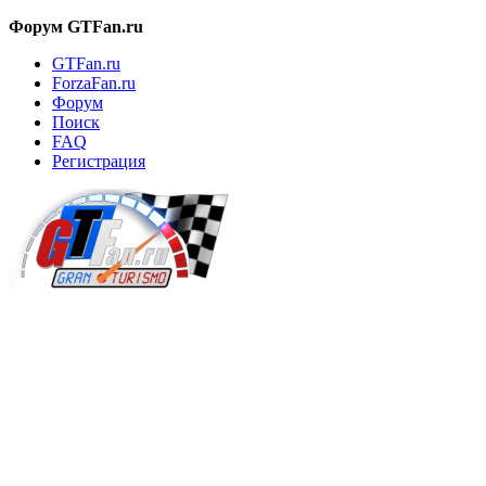
Форум GTFan.ru
GTFan.ru
ForzaFan.ru
Форум
Поиск
FAQ
Регистрация
Вход