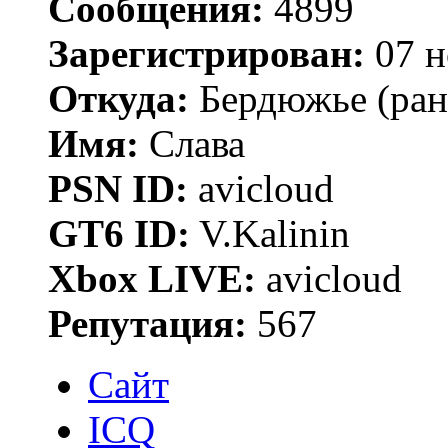
Сообщения:
4899
Зарегистрирован:
07 н
Откуда:
Бердюжье (рань
Имя:
Слава
PSN ID:
avicloud
GT6 ID:
V.Kalinin
Xbox LIVE:
avicloud
Репутация:
567
Сайт
ICQ