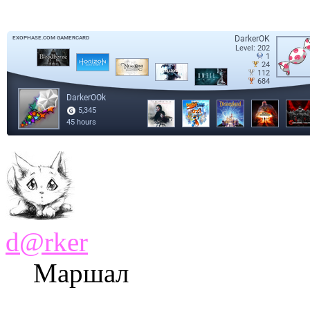
d@rker
Маршал