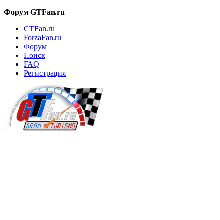
Форум GTFan.ru
GTFan.ru
ForzaFan.ru
Форум
Поиск
FAQ
Регистрация
Вход