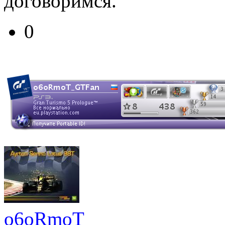
договоримся.
0
o6oRmoT