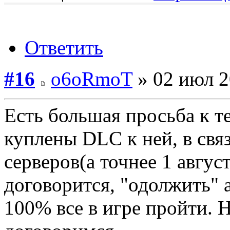
Ответить
#16
o6oRmoT
» 02 июл 2
Есть большая просьба к т
куплены DLC к ней, в свя
серверов(а точнее 1 авгус
договорится, "одолжить" а
100% все в игре пройти. 