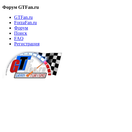
Форум GTFan.ru
GTFan.ru
ForzaFan.ru
Форум
Поиск
FAQ
Регистрация
Вход