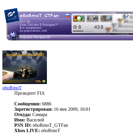
o6oRmoT
Президент FIA
Сообщения:
6886
Зарегистрирован:
16 янв 2009, 16:01
Откуда:
Самара
Имя:
Василий
PSN ID:
o6oRmoT_GTFan
Xbox LIVE:
o6oRmoT