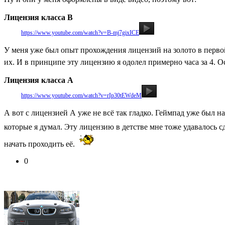
Лицензия класса B
Видео:
https://www.youtube.com/watch?v=B-mj7gixICE
У меня уже был опыт прохождения лицензий на золото в первой
их. И в принципе эту лицензию я одолел примерно часа за 4. О
Лицензия класса А
Видео:
https://www.youtube.com/watch?v=rIp30tEWdeM
А вот с лицензией А уже не всё так гладко. Геймпад уже был н
которые я думал. Эту лицензию в детстве мне тоже удавалось 
начать проходить её.
0