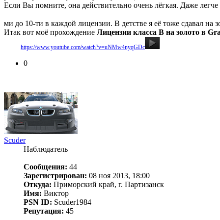
Если Вы помните, она действительно очень лёгкая. Даже легче 
ми до 10-ти в каждой лицензии. В детстве я её тоже сдавал на 
Итак вот моё прохождение
Лицензии класса B на золото в Gra
Видео:
https://www.youtube.com/watch?v=uNMw4nyqGDc
0
Scuder
Наблюдатель
Сообщения:
44
Зарегистрирован:
08 ноя 2013, 18:00
Откуда:
Приморский край, г. Партизанск
Имя:
Виктор
PSN ID:
Scuder1984
Репутация:
45