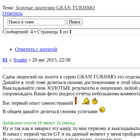
Тема:
Золотые лицензии GRAN TURISMO
Ответить
Сообщений: 4 • Страница
1
из
1
Ответить с цитатой
#1
Scuder
» 20 авг 2015, 22:58
Сдача лицензий на золото в серии GRAN TURISMO это отдел
Давайте в этой теме делиться своими достижениями в этой обл
Выкладывайте свои ЗОЛОТЫЕ результаты в лицензиях любой из 
сопровождать Ваши фото (видео) отчёты небольшими комментари
Вас первый опыт самоистязаний
В общем давайте делиться своими успехами
Добавлено спустя 16 минут 16 секунд:
Ну и так как я заварил эту кашу, то мне первому и выкладывать
Я начал с первой части GT и на данный момент у меня пройден
Ну и они у меня оформлены в виде видео, поэтому вот: