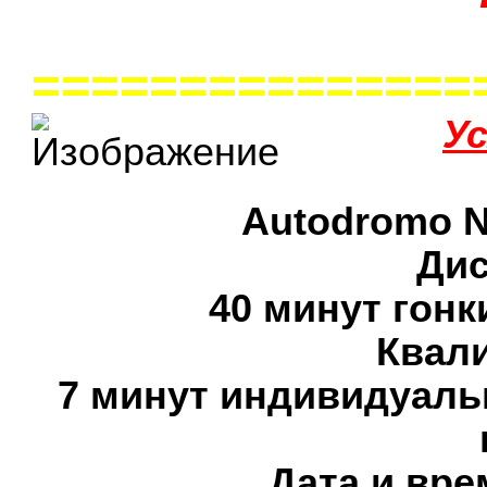
===============
У
Autodromo N
Дис
40 минут гон
Квал
7 минут индивидуаль
Дата и вре