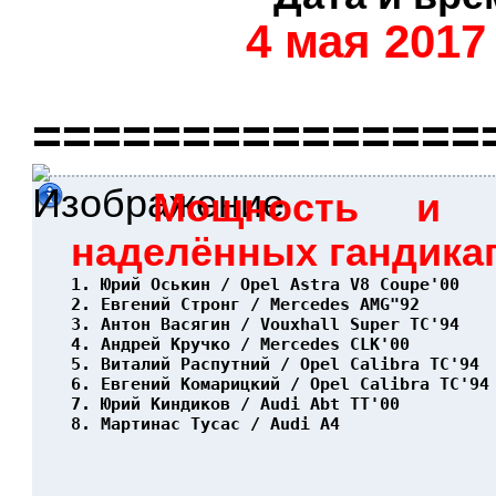
4 мая 2017
===============
Мощность и 
наделённых гандика
1. Юрий Оськин / Opel Astra V8 Coupe'00   
2. Евгений Стронг / Mercedes AMG"92       
3. Антон Васягин / Vouxhall Super TC'94   
4. Андрей Кручко / Mercedes CLK'00        
5. Виталий Распутний / Opel Calibra TC'94 
6. Евгений Комарицкий / Opel Calibra TC'94
7. Юрий Киндиков / Audi Abt TT'00         
8. Мартинас Тусас / Audi A4               