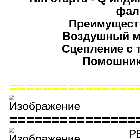
фал
Преимуществ
Воздушный ме
Сцепление с 
Помошник
===============
===============
Р