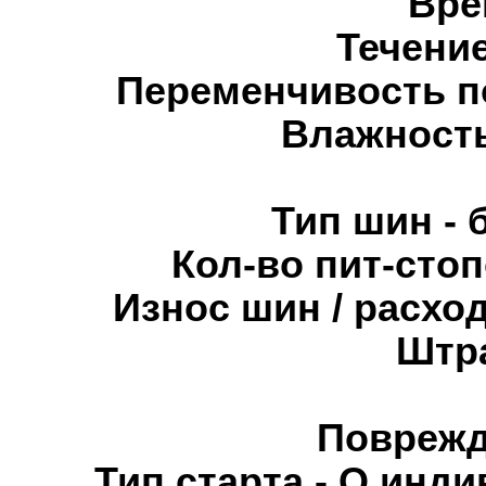
Вре
Течение
Переменчивость п
Влажность
Тип шин - 
Кол-во пит-стоп
Износ шин / расхо
Штр
Поврежд
Тип старта - Q инди