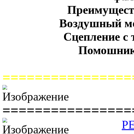
Преимуществ
Воздушный ме
Сцепление с 
Помошник
================
================
Р