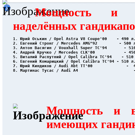
Мощность и в
наделённых гандикап
1. Юрий Оськин / Opel Astra V8 Coupe'00    - 490 л
2. Евгений Стронг / Mercedes AMG"92         - 500 
3. Антон Васягин / Vouxhall Super TC'94       - 51
4. Андрей Кручко / Mercedes CLK'00            - 45
5. Виталий Распутний / Opel Calibra TC'94    - 510
6. Евгений Комарицкий / Opel Calibra TC'94 - 510 л
7. Юрий Киндиков / Audi Abt TT'00              -  
8. Мартинас Тусас / Audi A4                       
Мощность и в
имеющих ганди