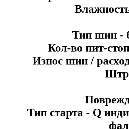
Влажность
Тип шин - 
Кол-во пит-стоп
Износ шин / расхо
Штра
Поврежд
Тип старта - Q инди
фал