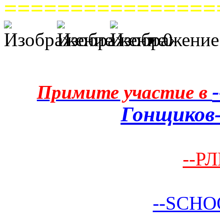
================
0
Примите участие в
Гонщиков-
--РЛ
--SCHO