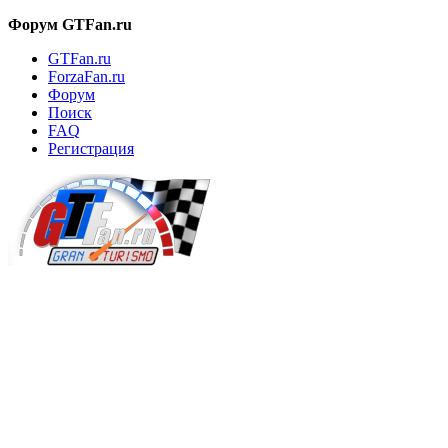
Форум GTFan.ru
GTFan.ru
ForzaFan.ru
Форум
Поиск
FAQ
Регистрация
Вход