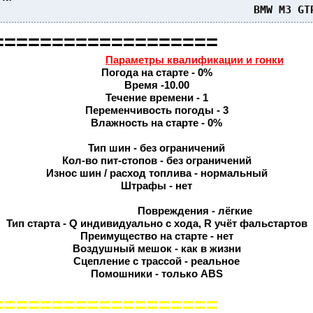
                                         BMW M3 GT
===================
Параметры квалификации и гонки
Погода на старте - 0%
Время -10.00
Течение времени - 1
Переменчивость погоды - 3
Влажность на старте - 0%
Тип шин - без ограничений
Кол-во пит-стопов - без ограничений
Износ шин / расход топлива - нормальный
Штрафы - нет
Повреждения - лёгкие
Тип старта - Q индивидуально с хода, R учёт фальстартов
Преимущество на старте - нет
Воздушный мешок - как в жизни
Сцепление с трассой - реальное
Помошники - только ABS
===================