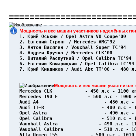
========================
Мощность и вес машин участников наделённых га
1. Юрий Оськин / Opel Astra V8 Coupe'00   
2. Евгений Стронг / Mercedes AMG"92       
3. Антон Васягин / Vouxhall Super TC'94   
4. Андрей Кручко / Mercedes CLK'00        
5. Виталий Распутний / Opel Calibra TC'94 
6. Евгений Комарицкий / Opel Calibra TC'94
7. Юрий Киндиков / Audi Abt TT'00 -  480 л
Мощность и вес машин участников 
Mercedes CLK            - 450 л.с - 1100 к
Mercedes 190 E           - 500 л.с - 1000 
Audi A4                        - 480 л.с -
Audi TT–R                     - 480 л.с - 
Opel Astra                     - 490 л.с -
Opel Calibra                  - 510 л.с - 
Vauxhall Astra               - 490 л.с - 1
Vauxhall Calibra             - 510 л.с - 1
Alfa Romeo 155            - 500 л.с - 1010