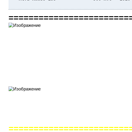
                                          
========================
========================