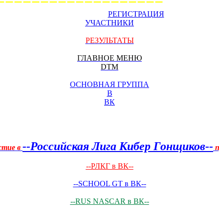
===================
РЕГИСТРАЦИЯ
УЧАСТНИКИ
РЕЗУЛЬТАТЫ
ГЛАВНОЕ МЕНЮ
DTM
ОСНОВНАЯ ГРУППА
В
ВК
--Российская Лига Кибер Гонщиков--
стие в
п
--РЛКГ в ВК--
--SCHOOL GT в ВК--
--RUS NASCAR в ВК--