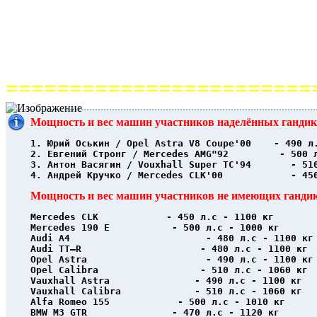
========================
Мощность и вес машин участников наделённых ганди
1. Юрий Оськин / Opel Astra V8 Coupe'00    - 490 л
2. Евгений Стронг / Mercedes AMG"92         - 500 
3. Антон Васягин / Vouxhall Super TC'94       - 51
4. Андрей Кручко / Mercedes CLK'00            - 45
Мощность и вес машин участников не имеющих ганди
Mercedes CLK            - 450 л.с - 1100 кг
Mercedes 190 E           - 500 л.с - 1000 кг
Audi A4                        - 480 л.с - 1100 кг
Audi TT–R                     - 480 л.с - 1100 кг
Opel Astra                     - 490 л.с - 1100 кг
Opel Calibra                  - 510 л.с - 1060 кг
Vauxhall Astra               - 490 л.с - 1100 кг
Vauxhall Calibra             - 510 л.с - 1060 кг
Alfa Romeo 155            - 500 л.с - 1010 кг
BMW M3 GTR               - 470 л.с - 1120 кг