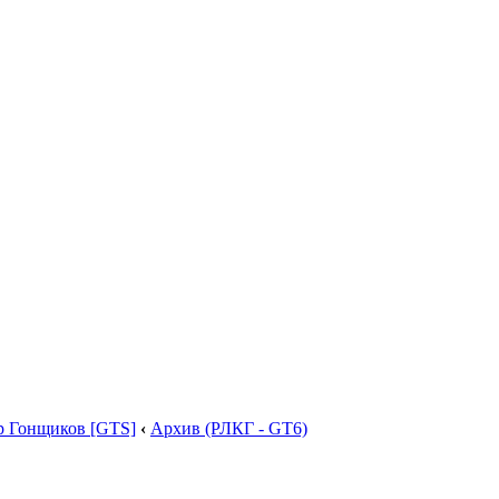
р Гонщиков [GTS]
‹
Архив (РЛКГ - GT6)