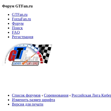
Форум GTFan.ru
GTFan.ru
ForzaFan.ru
Форум
Поиск
FAQ
Регистрация
Вход
Список форумов
‹
Соревнования
‹
Российская Лига Кибе
Изменить размер шрифта
Версия для печати