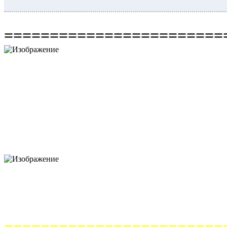
========================