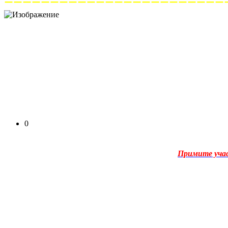
========================
0
Примите уча