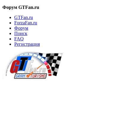
Форум GTFan.ru
GTFan.ru
ForzaFan.ru
Форум
Поиск
FAQ
Регистрация
Вход