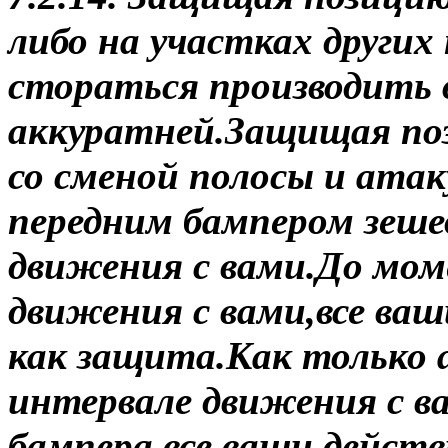
либо на участках други
стораться производить 
аккуратней.Защищая поз
со сменой полосы и ат
передним бампером зеше
движения с вами.До мом
движения с вами,все ва
как защита.Как только
интервале движения с в
бампера,все ваши действ