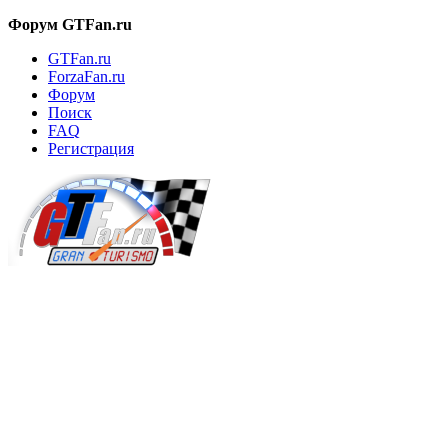
Форум GTFan.ru
GTFan.ru
ForzaFan.ru
Форум
Поиск
FAQ
Регистрация
Вход