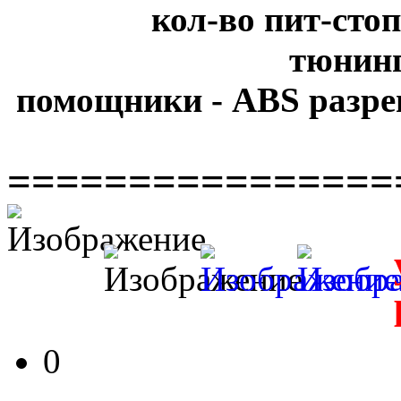
кол-во пит-стоп
тюнинг
помощники - ABS разре
================
0