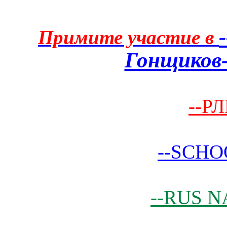
Примите участие в
Гонщиков-
--РЛ
--SCHO
--RUS N