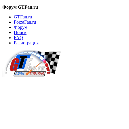
Форум GTFan.ru
GTFan.ru
ForzaFan.ru
Форум
Поиск
FAQ
Регистрация
Вход