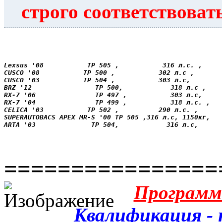
строго соответствоват
Lexsus '08           ТР 505 ,           316 л.с. ,     
CUSCO '08           ТР 500 ,           302 л.с ,       
CUSCO '03           ТР 504 ,           303 л.с,        
BRZ '12                ТР 500,            318 л.с ,   
RX-7 '06               ТР 497 ,           303 л.с,    
RX-7 '04               ТР 499 ,           318 л.с. ,  
CELICA '03           ТР 502 ,          290 л.с. ,      
SUPERAUTOBACS APEX MR-S '00 ТР 505 ,316 л.с, 1150кг,   
ARTA '03              ТР 504,            316 л.с,      
================
Программ
Квалификация - н