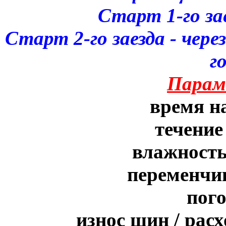
Старт 1-го зае
Старт 2-го заезда - чере
г
Парам
время на
течение
влажность
переменчив
пого
износ шин / рас