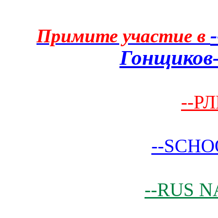
Примите участие в
Гонщиков-
--РЛ
--SCHO
--RUS N