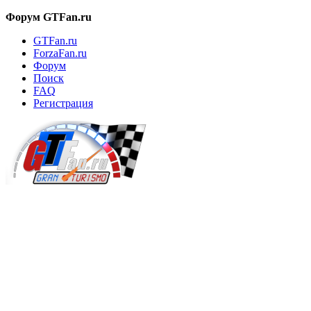
Форум GTFan.ru
GTFan.ru
ForzaFan.ru
Форум
Поиск
FAQ
Регистрация
Вход