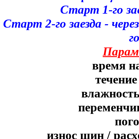
Старт 1-го зае
Старт 2-го заезда - чере
г
Парам
время на
течение
влажность
переменчив
пого
износ шин / рас