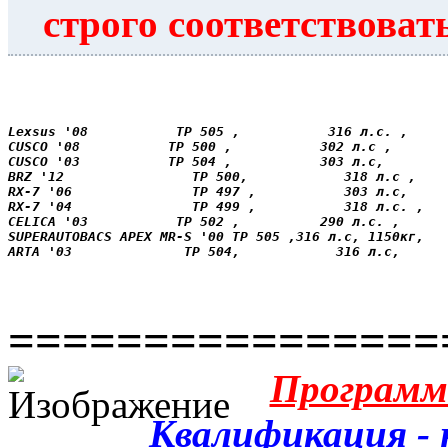
строго соответствоват
Lexsus '08           ТР 505 ,           316 л.с. ,     
CUSCO '08           ТР 500 ,           302 л.с ,       
CUSCO '03           ТР 504 ,           303 л.с,        
BRZ '12                ТР 500,            318 л.с ,   
RX-7 '06               ТР 497 ,           303 л.с,    
RX-7 '04               ТР 499 ,           318 л.с. ,  
CELICA '03           ТР 502 ,          290 л.с. ,      
SUPERAUTOBACS APEX MR-S '00 ТР 505 ,316 л.с, 1150кг,   
ARTA '03              ТР 504,            316 л.с,      
================
Программ
Квалификация - н