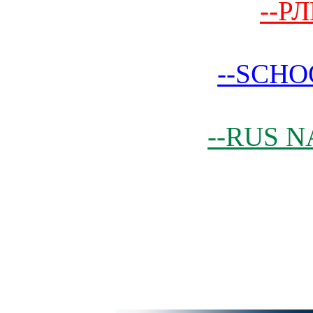
--РЛ
--SCHO
--RUS N