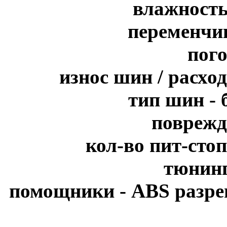
влажность
переменчив
пого
износ шин / расхо
тип шин - 
поврежд
кол-во пит-стоп
тюнинг
помощники - ABS разре