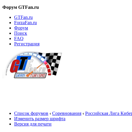
Форум GTFan.ru
GTFan.ru
ForzaFan.ru
Форум
Поиск
FAQ
Регистрация
Вход
Список форумов
‹
Соревнования
‹
Российская Лига Кибе
Изменить размер шрифта
Версия для печати