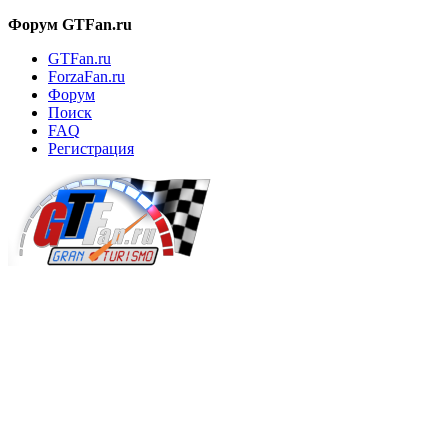
Форум GTFan.ru
GTFan.ru
ForzaFan.ru
Форум
Поиск
FAQ
Регистрация
Вход