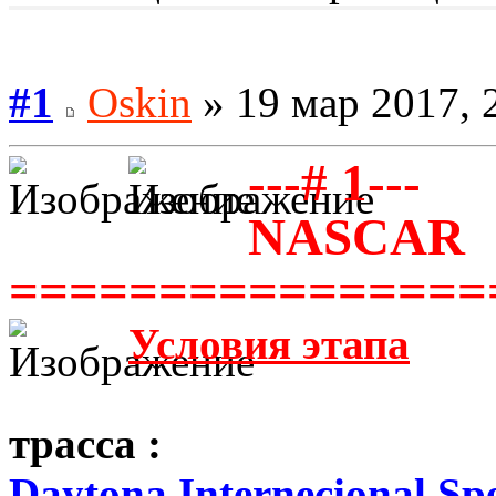
#1
Oskin
» 19 мар 2017, 
---# 1---
NASCAR
================
Условия этапа
трасса :
Daytona Internecional S