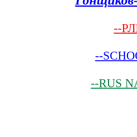
Гонщиков-
--РЛ
--SCHO
--RUS N