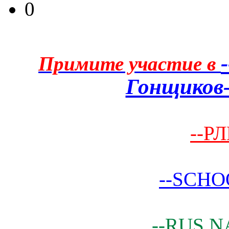
0
Примите участие в
Гонщиков-
--РЛ
--SCHO
--RUS N