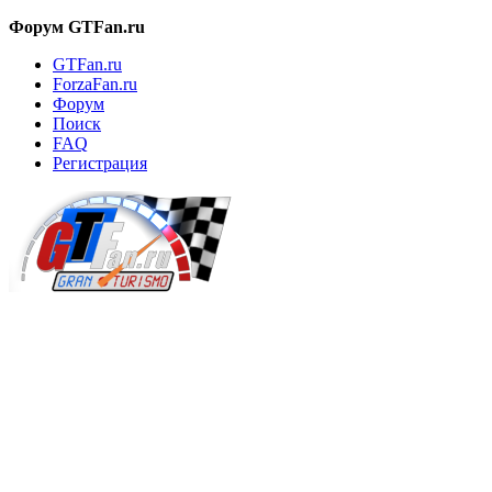
Форум GTFan.ru
GTFan.ru
ForzaFan.ru
Форум
Поиск
FAQ
Регистрация
Вход