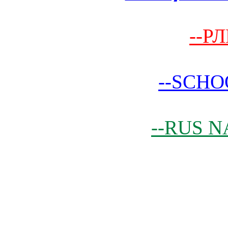
--РЛ
--SCHO
--RUS N