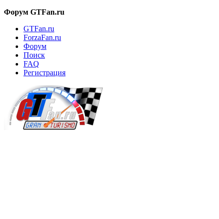
Форум GTFan.ru
GTFan.ru
ForzaFan.ru
Форум
Поиск
FAQ
Регистрация
Вход