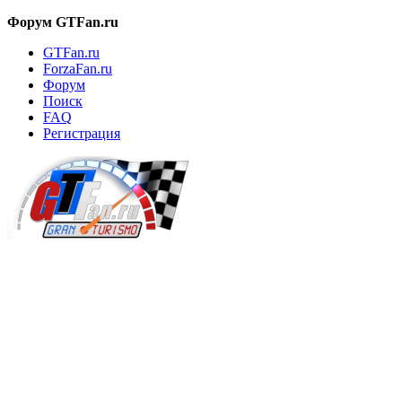
Форум GTFan.ru
GTFan.ru
ForzaFan.ru
Форум
Поиск
FAQ
Регистрация
Вход