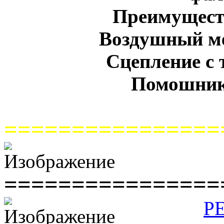
Преимуществ
Воздушный ме
Сцепление с 
Помошник
================
================
Р