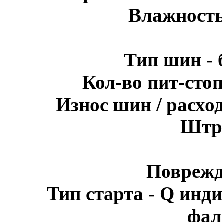
Влажность
Тип шин - 
Кол-во пит-стоп
Износ шин / расхо
Штра
Поврежд
Тип старта - Q инди
фал