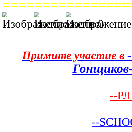
================
0
Примите участие в
Гонщиков-
--РЛ
--SCHO