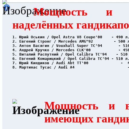
Мощность и в
наделённых гандикап
1. Юрий Оськин / Opel Astra V8 Coupe'00    - 490 л
2. Евгений Стронг / Mercedes AMG"92         - 500 
3. Антон Васягин / Vouxhall Super TC'94       - 51
4. Андрей Кручко / Mercedes CLK'00            - 45
5. Виталий Распутний / Opel Calibra TC'94    - 510
6. Евгений Комарицкий / Opel Calibra TC'94 - 510 л
7. Юрий Киндиков / Audi Abt TT'00              -  
8. Мартинас Тусас / Audi A4                       
Мощность и в
имеющих ганди