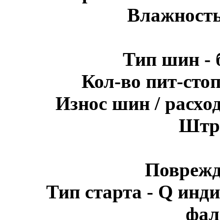
Влажность
Тип шин - 
Кол-во пит-стоп
Износ шин / расхо
Штра
Поврежд
Тип старта - Q инди
фал