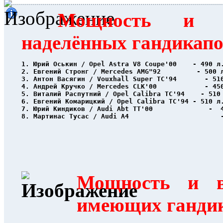
Мощность и в
наделённых гандикап
1. Юрий Оськин / Opel Astra V8 Coupe'00    - 490 л
2. Евгений Стронг / Mercedes AMG"92         - 500 
3. Антон Васягин / Vouxhall Super TC'94       - 51
4. Андрей Кручко / Mercedes CLK'00            - 45
5. Виталий Распутний / Opel Calibra TC'94    - 510
6. Евгений Комарицкий / Opel Calibra TC'94 - 510 л
7. Юрий Киндиков / Audi Abt TT'00              -  
8. Мартинас Тусас / Audi A4                       
Мощность и в
имеющих ганди