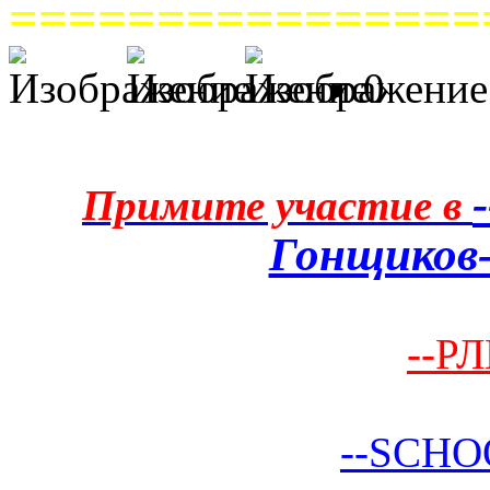
================
0
Примите участие в
Гонщиков-
--РЛ
--SCHO