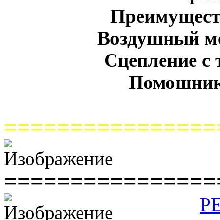
Преимуществ
Воздушный ме
Сцепление с 
Помошник
================
================
Р