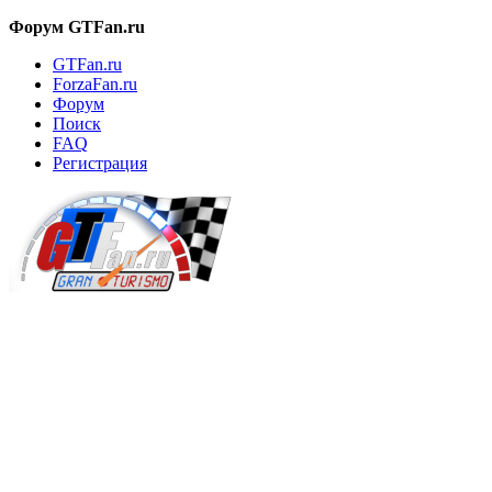
Форум GTFan.ru
GTFan.ru
ForzaFan.ru
Форум
Поиск
FAQ
Регистрация
Вход