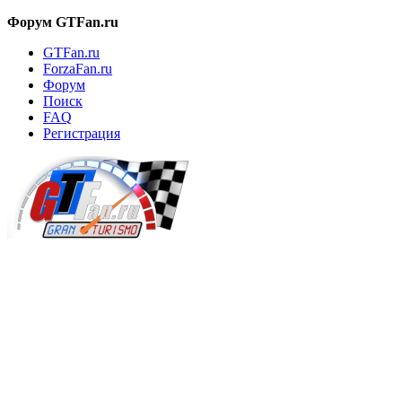
Форум GTFan.ru
GTFan.ru
ForzaFan.ru
Форум
Поиск
FAQ
Регистрация
Вход