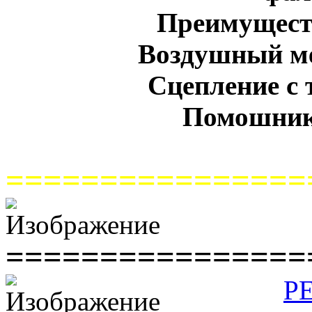
Преимуществ
Воздушный ме
Сцепление с 
Помошник
================
================
Р