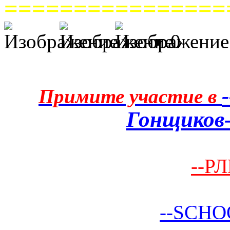
================
0
Примите участие в
Гонщиков-
--РЛ
--SCHO