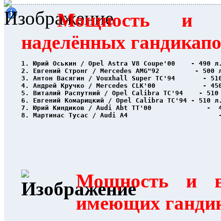
Мощность и в
наделённых гандикап
1. Юрий Оськин / Opel Astra V8 Coupe'00    - 490 л
2. Евгений Стронг / Mercedes AMG"92         - 500 
3. Антон Васягин / Vouxhall Super TC'94       - 51
4. Андрей Кручко / Mercedes CLK'00            - 45
5. Виталий Распутний / Opel Calibra TC'94    - 510
6. Евгений Комарицкий / Opel Calibra TC'94 - 510 л
7. Юрий Киндиков / Audi Abt TT'00              -  
8. Мартинас Тусас / Audi A4                       
Мощность и в
имеющих ганди