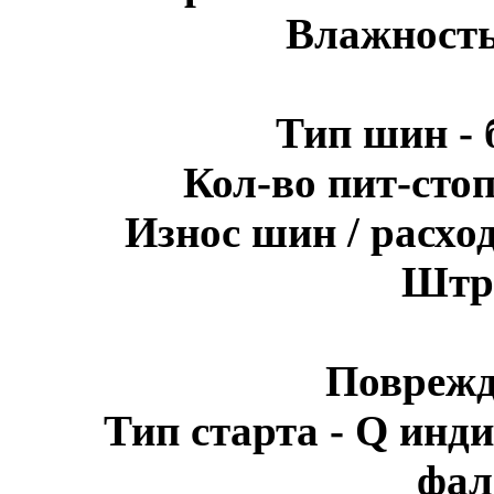
Влажность
Тип шин - 
Кол-во пит-стоп
Износ шин / расхо
Штра
Поврежд
Тип старта - Q инди
фал