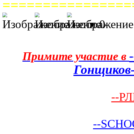
================
0
Примите участие в
Гонщиков-
--РЛ
--SCHO