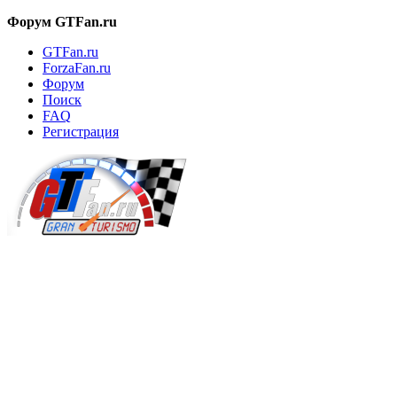
Форум GTFan.ru
GTFan.ru
ForzaFan.ru
Форум
Поиск
FAQ
Регистрация
Вход