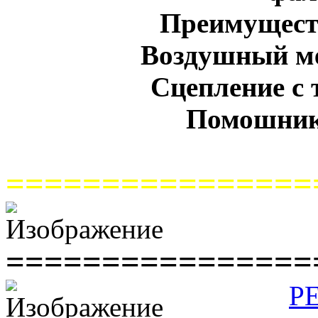
Преимуществ
Воздушный ме
Сцепление с 
Помошник
================
================
Р