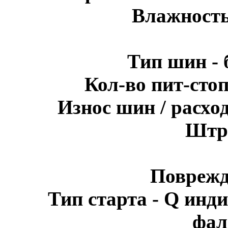
Влажность
Тип шин - 
Кол-во пит-стоп
Износ шин / расхо
Штра
Поврежд
Тип старта - Q инди
фал