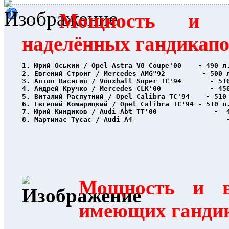
Мощность и в
наделённых гандикап
1. Юрий Оськин / Opel Astra V8 Coupe'00    - 490 л
2. Евгений Стронг / Mercedes AMG"92         - 500 
3. Антон Васягин / Vouxhall Super TC'94       - 51
4. Андрей Кручко / Mercedes CLK'00            - 45
5. Виталий Распутний / Opel Calibra TC'94    - 510
6. Евгений Комарицкий / Opel Calibra TC'94 - 510 л
7. Юрий Киндиков / Audi Abt TT'00              -  
8. Мартинас Тусас / Audi A4                       
Мощность и в
имеющих ганди