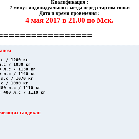
Квалификация :
7 минут индивидуального заезда перед стартом гонки
Дата и время проведения :
4 мая 2017 в 21.00 по Мск.
=================
капом
.с / 1200 кг
л.с / 1030 кг
0 л.с / 1130 кг
0 л.с / 1140 кг
 л.с / 1070 кг
.с / 1090 кг 
480 л.с / 1110 кг
- 480 л.с / 1110 кг
имеющих гандикап