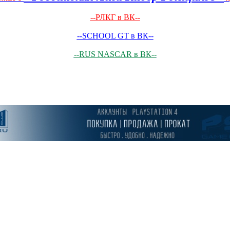
--РЛКГ в ВК--
--SCHOOL GT в ВК--
--RUS NASCAR в ВК--