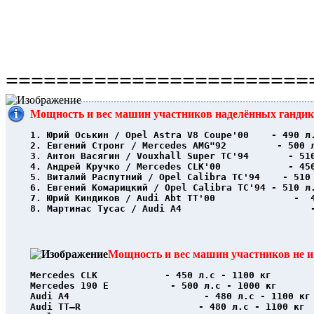
========================
Мощность и вес машин участников наделённых ганди
1. Юрий Оськин / Opel Astra V8 Coupe'00    - 490 л
2. Евгений Стронг / Mercedes AMG"92         - 500 
3. Антон Васягин / Vouxhall Super TC'94       - 51
4. Андрей Кручко / Mercedes CLK'00            - 45
5. Виталий Распутний / Opel Calibra TC'94    - 510
6. Евгений Комарицкий / Opel Calibra TC'94 - 510 л
7. Юрий Киндиков / Audi Abt TT'00              -  
8. Мартинас Тусас / Audi A4                       
Мощность и вес машин участников не 
Mercedes CLK            - 450 л.с - 1100 кг
Mercedes 190 E           - 500 л.с - 1000 кг
Audi A4                        - 480 л.с - 1100 кг
Audi TT–R                     - 480 л.с - 1100 кг