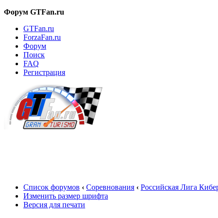
Форум GTFan.ru
GTFan.ru
ForzaFan.ru
Форум
Поиск
FAQ
Регистрация
Вход
Список форумов
‹
Соревнования
‹
Российская Лига Кибе
Изменить размер шрифта
Версия для печати