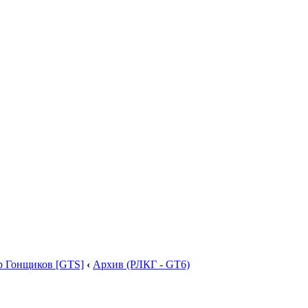
р Гонщиков [GTS]
‹
Архив (РЛКГ - GT6)