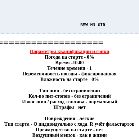
                                 BMW M3 GTR             
===================
Параметры квалификации и гонки
Погода на старте - 0%
Время -10.00
Течение времени - 1
Переменчивость погоды - фиксированная
Влажность на старте - 0%
Тип шин - без ограничений
Кол-во пит-стопов - без ограничений
Износ шин / расход топлива - нормальный
Штрафы - нет
Повреждения - лёгкие
Тип старта - Q индивидуально с хода, R учёт фальстартов
Преимущество на старте - нет
Воздушный мешок - как в жизни