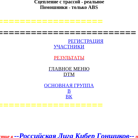
Сцепление с трассой - реальное
Помошники - только ABS
===================
=========================
РЕГИСТРАЦИЯ
УЧАСТНИКИ
РЕЗУЛЬТАТЫ
ГЛАВНОЕ МЕНЮ
DTM
ОСНОВНАЯ ГРУППА
В
ВК
===================
--Российская Лига Кибер Гонщиков--
стие в
п