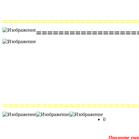
========================
==================
========================
0
Примите уча