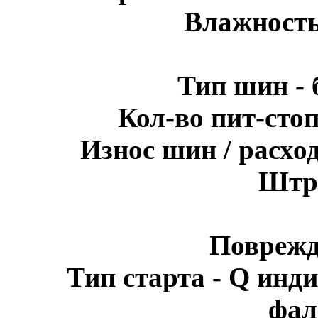
Влажность
Тип шин - 
Кол-во пит-стоп
Износ шин / расхо
Штра
Поврежд
Тип старта - Q инди
фал