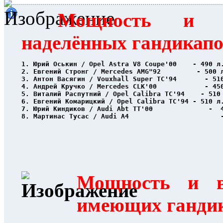
Мощность и в
наделённых гандикап
1. Юрий Оськин / Opel Astra V8 Coupe'00    - 490 л
2. Евгений Стронг / Mercedes AMG"92         - 500 
3. Антон Васягин / Vouxhall Super TC'94       - 51
4. Андрей Кручко / Mercedes CLK'00            - 45
5. Виталий Распутний / Opel Calibra TC'94    - 510
6. Евгений Комарицкий / Opel Calibra TC'94 - 510 л
7. Юрий Киндиков / Audi Abt TT'00              -  
8. Мартинас Тусас / Audi A4                       
Мощность и в
имеющих ганди