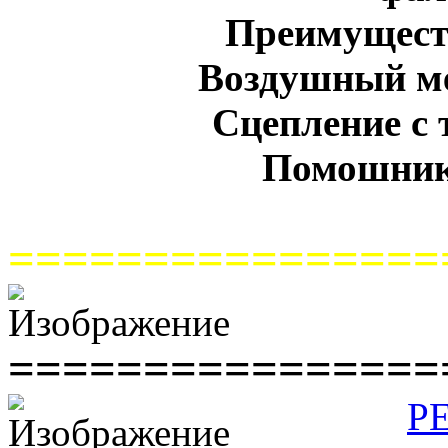
Преимуществ
Воздушный ме
Сцепление с 
Помошник
================
================
Р