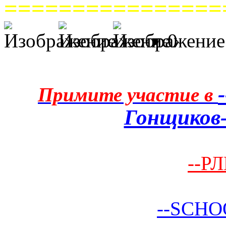
================
0
Примите участие в
Гонщиков-
--РЛ
--SCHO