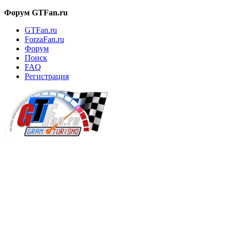
Форум GTFan.ru
GTFan.ru
ForzaFan.ru
Форум
Поиск
FAQ
Регистрация
Вход