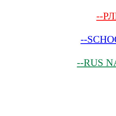
--РЛ
--SCHO
--RUS N