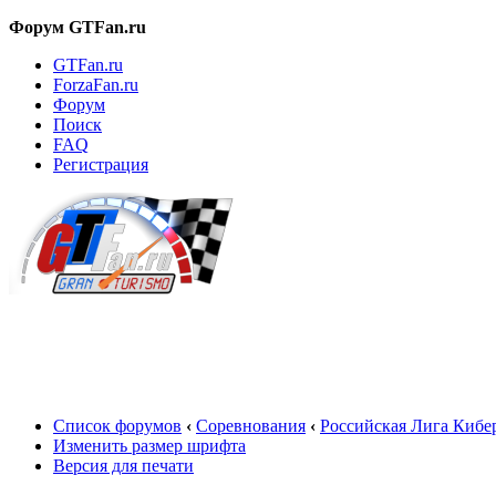
Форум GTFan.ru
GTFan.ru
ForzaFan.ru
Форум
Поиск
FAQ
Регистрация
Вход
Список форумов
‹
Соревнования
‹
Российская Лига Кибе
Изменить размер шрифта
Версия для печати