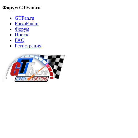
Форум GTFan.ru
GTFan.ru
ForzaFan.ru
Форум
Поиск
FAQ
Регистрация
Вход