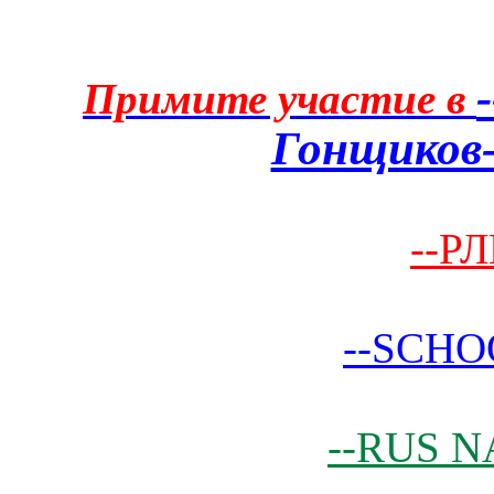
Примите участие в
Гонщиков-
--РЛ
--SCHO
--RUS N