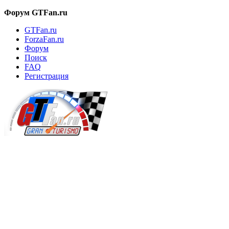
Форум GTFan.ru
GTFan.ru
ForzaFan.ru
Форум
Поиск
FAQ
Регистрация
Вход