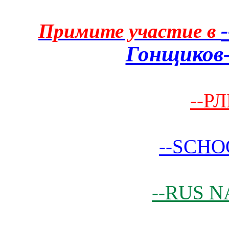
Примите участие в
Гонщиков-
--РЛ
--SCHO
--RUS N