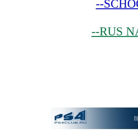
--SCHO
--RUS N