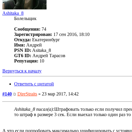
Ashitaka_8
Болельщик
Сообщения:
74
Зарегистрирован:
17 сен 2016, 18:10
Откуда:
Екатеринбург
Имя:
Андрей
PSN ID:
Asitaka_8
GT6 ID:
Андрей Тарасов
Репутация:
10
Вернуться к началу
Ответить с цитатой
#140
DireStraits
» 23 мар 2017, 14:42
Ashitaka_8 писал(а):
Штрафовать только если получил преи
то штраф в размере 3 сек. Если выехал только один раз то
А что если попробовать максимально унифицировать с устоя