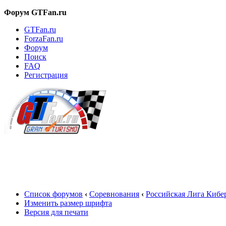
Форум GTFan.ru
GTFan.ru
ForzaFan.ru
Форум
Поиск
FAQ
Регистрация
Вход
Список форумов
‹
Соревнования
‹
Российская Лига Кибе
Изменить размер шрифта
Версия для печати