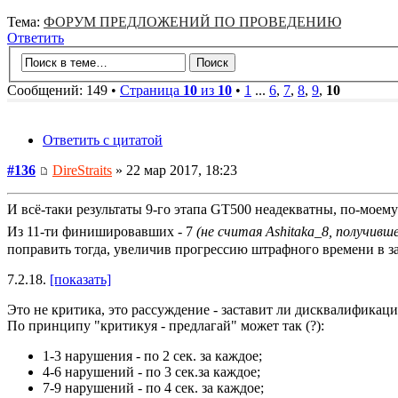
Тема:
ФОРУМ ПРЕДЛОЖЕНИЙ ПО ПРОВЕДЕНИЮ
Ответить
Сообщений: 149 •
Страница
10
из
10
•
1
...
6
,
7
,
8
,
9
,
10
Ответить с цитатой
#136
DireStraits
» 22 мар 2017, 18:23
И всё-таки результаты 9-го этапа GT500 неадекватны, по-моему
Из 11-ти финишировавших - 7
(не считая Ashitaka_8, получивш
поправить тогда, увеличив прогрессию штрафного времени в з
7.2.18.
[показать]
Это не критика, это рассуждение - заставит ли дисквалификация
По принципу "критикуя - предлагай" может так (?):
1-3 нарушения - по 2 сек. за каждое;
4-6 нарушений - по 3 сек.за каждое;
7-9 нарушений - по 4 сек. за каждое;