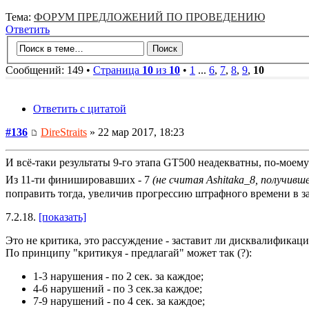
Тема:
ФОРУМ ПРЕДЛОЖЕНИЙ ПО ПРОВЕДЕНИЮ
Ответить
Сообщений: 149 •
Страница
10
из
10
•
1
...
6
,
7
,
8
,
9
,
10
Ответить с цитатой
#136
DireStraits
» 22 мар 2017, 18:23
И всё-таки результаты 9-го этапа GT500 неадекватны, по-моему
Из 11-ти финишировавших - 7
(не считая Ashitaka_8, получивш
поправить тогда, увеличив прогрессию штрафного времени в з
7.2.18.
[показать]
Это не критика, это рассуждение - заставит ли дисквалификация
По принципу "критикуя - предлагай" может так (?):
1-3 нарушения - по 2 сек. за каждое;
4-6 нарушений - по 3 сек.за каждое;
7-9 нарушений - по 4 сек. за каждое;