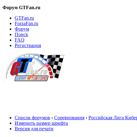
Форум GTFan.ru
GTFan.ru
ForzaFan.ru
Форум
Поиск
FAQ
Регистрация
Вход
Список форумов
‹
Соревнования
‹
Российская Лига Кибе
Изменить размер шрифта
Версия для печати