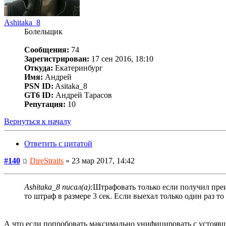
Ashitaka_8
Болельщик
Сообщения:
74
Зарегистрирован:
17 сен 2016, 18:10
Откуда:
Екатеринбург
Имя:
Андрей
PSN ID:
Asitaka_8
GT6 ID:
Андрей Тарасов
Репутация:
10
Вернуться к началу
Ответить с цитатой
#140
DireStraits
» 23 мар 2017, 14:42
Ashitaka_8 писал(а):
Штрафовать только если получил преи
то штраф в размере 3 сек. Если выехал только один раз то
А что если попробовать максимально унифицировать с устоя