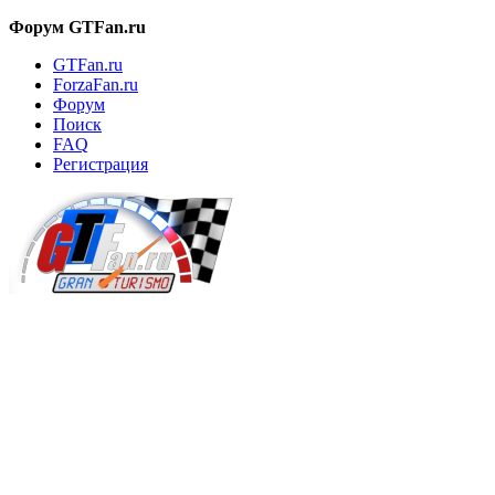
Форум GTFan.ru
GTFan.ru
ForzaFan.ru
Форум
Поиск
FAQ
Регистрация
Вход