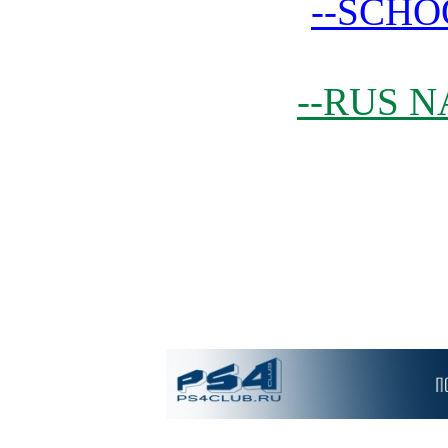
--SCHO
--RUS N