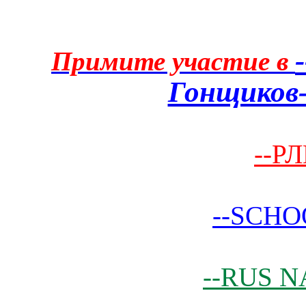
Примите участие в
Гонщиков-
--РЛ
--SCHO
--RUS N