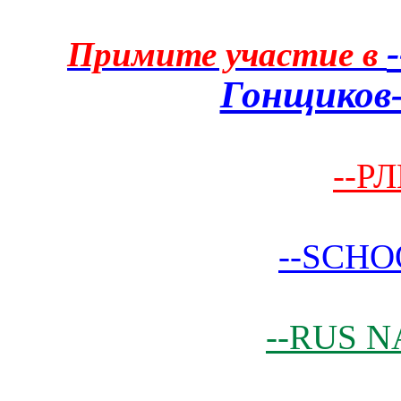
Примите участие в
Гонщиков-
--РЛ
--SCHO
--RUS N