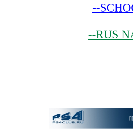
--SCHO
--RUS N