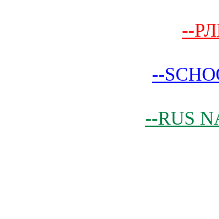
--РЛ
--SCHO
--RUS N