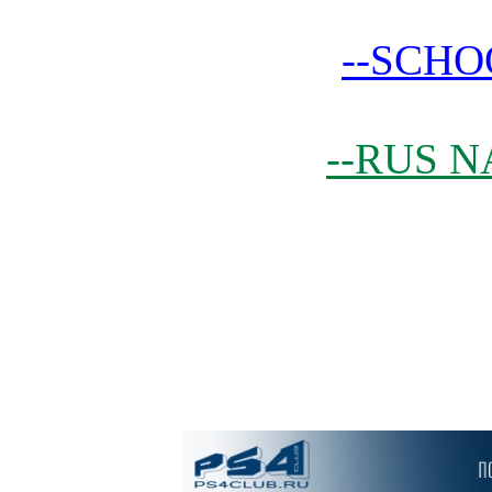
--SCHO
--RUS N