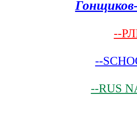
Гонщиков-
--РЛ
--SCHO
--RUS N