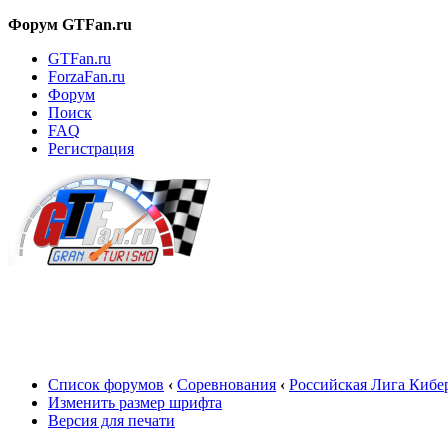
Форум GTFan.ru
GTFan.ru
ForzaFan.ru
Форум
Поиск
FAQ
Регистрация
Вход
Список форумов
‹
Соревнования
‹
Российская Лига Кибе
Изменить размер шрифта
Версия для печати