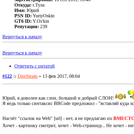
Откуда:
г.Тула
Имя:
Юрий
PSN ID:
YuriyOskin
GT6 ID:
Y.Os'kin
Репутация:
239
Вернуться к началу
Вернуться к началу
Ответить с цитатой
#122
DireStraits
» 13 фев 2017, 08:04
Юрий, я доволен как слон, большой и добрый СЛОН!
Я ведь только синтаксис BBCode предложил - "вставляй куда хоч
Насчёт "ссылок на Web" [url] - нет, я не предлагаю их
ВМЕСТ
Хочет - картинку смотрит, хочет - Web-страницу... Не хочет - н