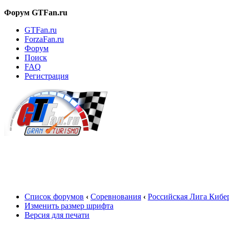
Форум GTFan.ru
GTFan.ru
ForzaFan.ru
Форум
Поиск
FAQ
Регистрация
Вход
Список форумов
‹
Соревнования
‹
Российская Лига Кибе
Изменить размер шрифта
Версия для печати