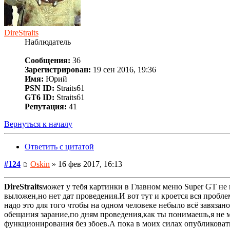
DireStraits
Наблюдатель
Сообщения:
36
Зарегистрирован:
19 сен 2016, 19:36
Имя:
Юрий
PSN ID:
Straits61
GT6 ID:
Straits61
Репутация:
41
Вернуться к началу
Ответить с цитатой
#124
Oskin
» 16 фев 2017, 16:13
DireStraits
может у тебя картинки в Главном меню Super GT не 
выложен,но нет дат проведения.И вот тут и кроется вся проблем
надо это для того чтобы на одном человеке небыло всё завязано
обещания зарание,по дням проведения,как ты понимаешь,я не мо
функционирования без збоев.А пока в моих силах опубликовать 