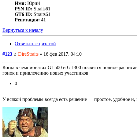
Имя:
Юрий
PSN ID:
Straits61
GT6 ID:
Straits61
Репутация:
41
Вернуться к началу
Ответить с цитатой
#123
DireStraits
» 16 фев 2017, 04:10
Когда в чемпионатах GT500 и GT300 появится полное расписани
гонок и привлечению новых участников.
0
У всякой проблемы всегда есть решение — про­стое, удобное и,