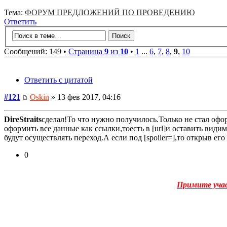
Тема:
ФОРУМ ПРЕДЛОЖЕНИЙ ПО ПРОВЕДЕНИЮ
Ответить
Сообщений: 149 •
Страница
9
из
10
•
1
...
6
,
7
,
8
,
9
,
10
Ответить с цитатой
#121
Oskin
» 13 фев 2017, 04:16
DireStraits
сделал!То что нужно получилось.Только не стал офор
оформить все данные как ссылки,тоесть в [url]и оставить видим
будут осуществлять переход.А если под [spoiler=],то открыв е
0
Примите уча