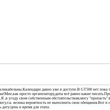
кликабельны.Календари давно уже в доступе.В GT500 нет пока тр
а!Мне,как просто организатору,даты всё равно какие писать.Прос
.Я ,в угоду свом собственным обстоятельствам,могу ''пропасть''
гу,т.к. велика вероятность не выполнить свои обещания.Вот и н
дату/день и время для этапа.