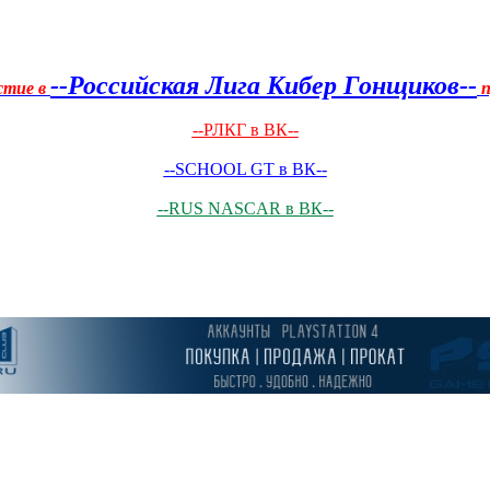
--Российская Лига Кибер Гонщиков--
стие в
п
--РЛКГ в ВК--
--SCHOOL GT в ВК--
--RUS NASCAR в ВК--