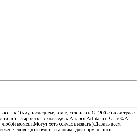
ассы к 10-му,последнему этапу сезона,а в GT300 список трасс
то нет ''старшого'' в классе,как Андрея Ashitaka в GT500.А
 в любой момент.Могут хоть сейчас вызвать ).Давать всем
ужен человек,кто будет ''старшим'' для нормального