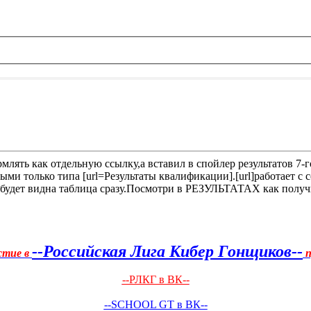
млять как отдельную ссылку,а вставил в спойлер результатов 7-г
ыми только типа [url=Результаты квалификации].[url]работает с 
го будет видна таблица сразу.Посмотри в РЕЗУЛЬТАТАХ как получ
--Российская Лига Кибер Гонщиков--
стие в
п
--РЛКГ в ВК--
--SCHOOL GT в ВК--