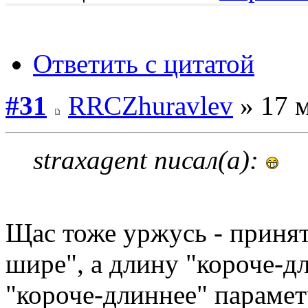
Ответить с цитатой
#31
RRCZhuravlev
» 17 м
straxagent писал(а):
Щас тоже уржусь - приня
шире", а длину "короче-дл
"короче-длиннее" параме