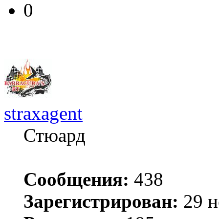
0
straxagent
Стюард
Сообщения:
438
Зарегистрирован:
29 н