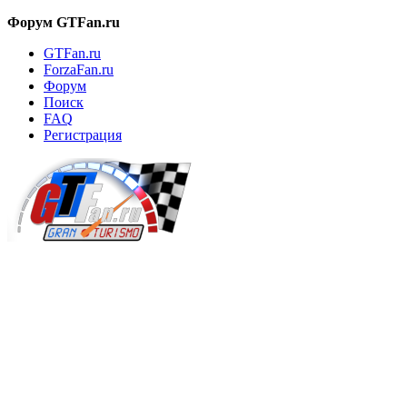
Форум GTFan.ru
GTFan.ru
ForzaFan.ru
Форум
Поиск
FAQ
Регистрация
Вход