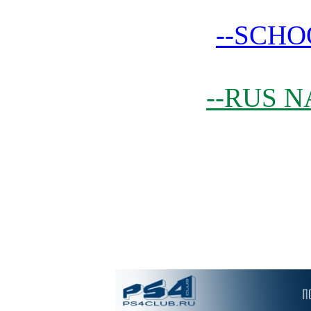
--SCHO
--RUS N