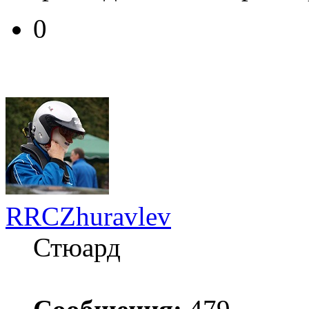
0
RRCZhuravlev
Стюард